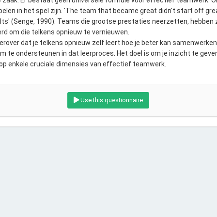
zaak. Er bestaat geen universele formule voor effectief teamwerk. 
elen in het spel zijn. 'The team that became great didn't start off grea
lts' (Senge, 1990). Teams die grootse prestaties neerzetten, hebben 
erd om die telkens opnieuw te vernieuwen.
rover dat je telkens opnieuw zelf leert hoe je beter kan samenwerken
 te ondersteunen in dat leerproces. Het doel is om je inzicht te geve
 op enkele cruciale dimensies van effectief teamwerk.
Use this questionnaire