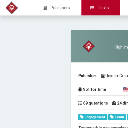
Publishers
Tests
High Im
Publisher:
UnicornGro
Not for time
69 questions
24 di
Engagement
Team