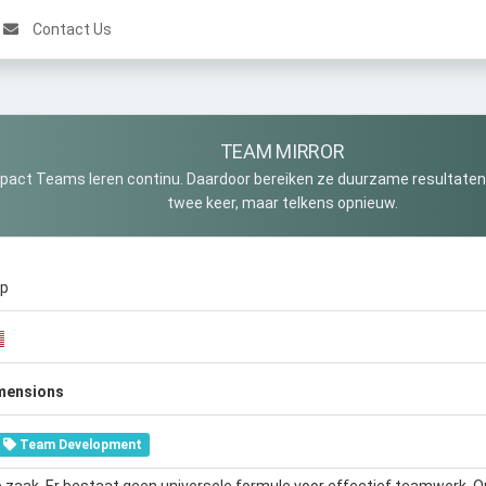
Contact Us
TEAM MIRROR
pact Teams leren continu. Daardoor bereiken ze duurzame resultaten. 
twee keer, maar telkens opnieuw.
up
mensions
Team Development