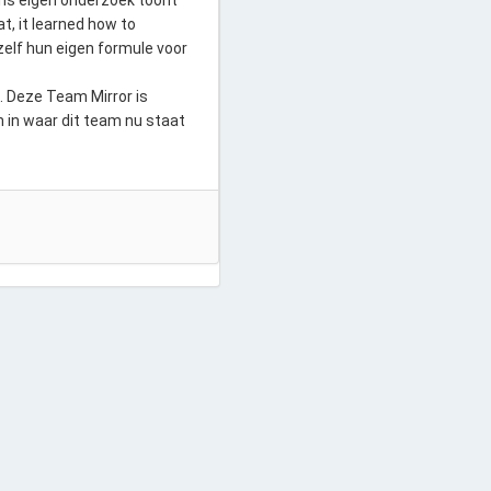
Ons eigen onderzoek toont
t, it learned how to
zelf hun eigen formule voor
. Deze Team Mirror is
n in waar dit team nu staat